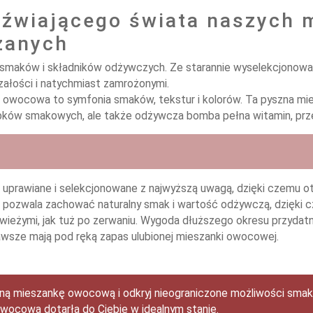
eźwiającego świata naszych
zanych
tą smaków i składników odżywczych. Ze starannie wyselekcjonow
załości i natychmiast zamrożonymi.
owocowa to symfonia smaków, tekstur i kolorów. Ta pyszna mi
bków smakowych, ale także odżywcza bomba pełna witamin, przec
uprawiane i selekcjonowane z najwyższą uwagą, dzięki czemu ot
a pozwala zachować naturalny smak i wartość odżywczą, dzięki 
wieżymi, jak tuż po zerwaniu. Wygoda dłuższego okresu przydat
awsze mają pod ręką zapas ulubionej mieszanki owocowej.
ną mieszankę owocową i odkryj nieograniczone możliwości sma
wocowa dotarła do Ciebie w idealnym stanie.