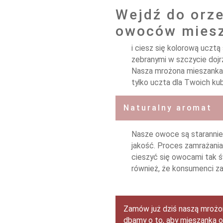
Wejdź do orz
owoców mies
i ciesz się kolorową ucz
zebranymi w szczycie dojr
Nasza mrożona mieszanka 
tylko uczta dla Twoich ku
Naturalny aromat
Nasze owoce są starannie 
jakość. Proces zamrażani
cieszyć się owocami tak ś
również, że konsumenci z
Zamów już dziś naszą mrożo
dbamy o to, aby mieszanka o