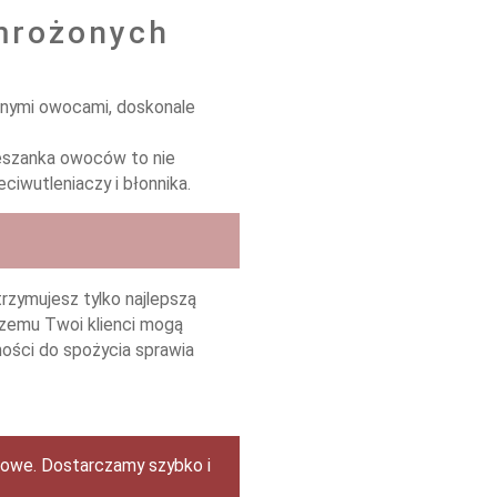
 mrożonych
anymi owocami, doskonale
eszanka owoców to nie
iwutleniaczy i błonnika.
rzymujesz tylko najlepszą
czemu Twoi klienci mogą
ności do spożycia sprawia
kowe. Dostarczamy szybko i