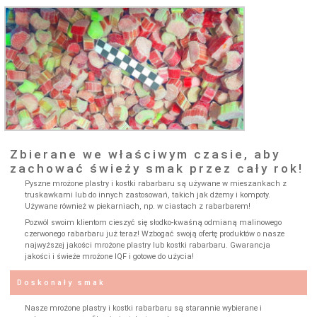
Zbierane we właściwym czasie, aby
zachować świeży smak przez cały rok!
Pyszne mrożone plastry i kostki rabarbaru są używane w mieszankach z
truskawkami lub do innych zastosowań, takich jak dżemy i kompoty.
Używane również w piekarniach, np. w ciastach z rabarbarem!
Pozwól swoim klientom cieszyć się słodko-kwaśną odmianą malinowego
czerwonego rabarbaru już teraz! Wzbogać swoją ofertę produktów o nasze
najwyższej jakości mrożone plastry lub kostki rabarbaru. Gwarancja
jakości i świeże mrożone IQF i gotowe do użycia!
Doskonały smak
Nasze mrożone plastry i kostki rabarbaru są starannie wybierane i