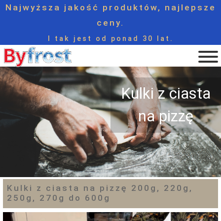
Najwyższa jakość produktów, najlepsze
ceny.
I tak jest od ponad 30 lat.
Kulki z ciasta
na pizzę
Kulki z ciasta na pizzę 200g, 220g,
250g, 270g do 600g
Video
Player