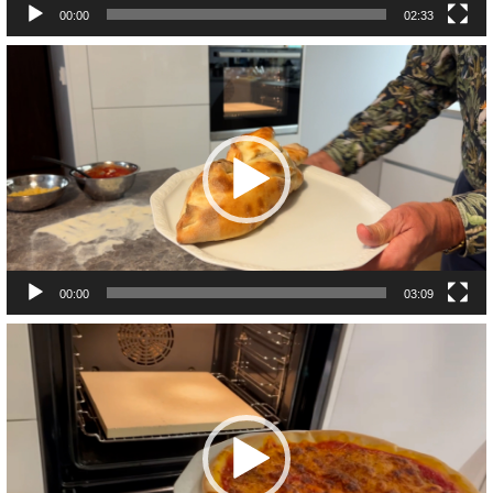
00:00
02:33
Video
Player
00:00
03:09
Video
Player