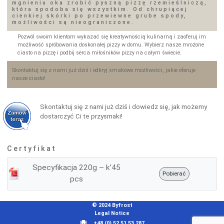
mgnieniu oka zrobić pyszną pizzę rzemieślniczą,
która spodoba się wszystkim. Od chrupiącej
cienkiej skórki po przewiewne grube spody,
możliwości są nieograniczone.
Pozwól swoim klientom wykazać się kreatywnością kulinarną i zaoferuj im
możliwość spróbowania doskonałej pizzy w domu. Wybierz nasze mrożone
ciasto na pizzę i podbij serca miłośników pizzy na całym świecie.
Skontaktuj się z nami już dziś i odkryj smakowe możliwości, jakie oferuje
nasze ciasto!
Skontaktuj się z nami już dziś i dowiedz się, jak możemy
dostarczyć Ci te przysmaki!
Certyfikat
Specyfikacja 220g – k’45
Pobierać
pcs
© 2024 Byfrost
Legal Notice
+48 (0) 52 51 53 287