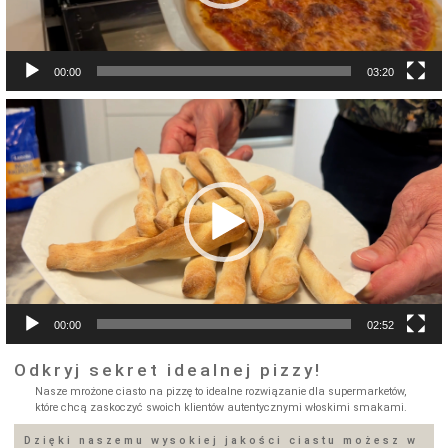
00:00
03:20
Video
Player
00:00
02:52
Odkryj sekret idealnej pizzy!
Nasze mrożone ciasto na pizzę to idealne rozwiązanie dla supermarketów,
które chcą zaskoczyć swoich klientów autentycznymi włoskimi smakami.
Dzięki naszemu wysokiej jakości ciastu możesz w