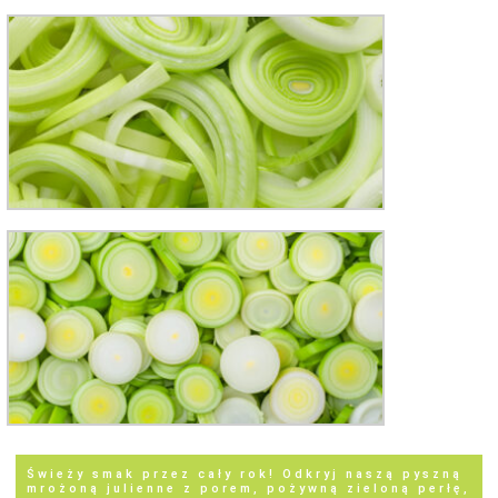
Świeży smak przez cały rok! Odkryj naszą pyszną
mrożoną julienne z porem, pożywną zieloną perłę,