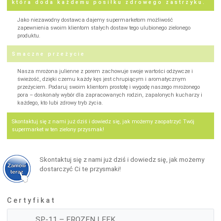
która doda każdemu posiłku zdrowego zastrzyku.
Jako niezawodny dostawca dajemy supermarketom możliwość
zapewnienia swoim klientom stałych dostaw tego ulubionego zielonego
produktu.
Smaczne przeżycie
Nasza mrożona julienne z porem zachowuje swoje wartości odżywcze i
świeżość, dzięki czemu każdy kęs jest chrupiącym i aromatycznym
przeżyciem. Podaruj swoim klientom prostotę i wygodę naszego mrożonego
pora – doskonały wybór dla zapracowanych rodzin, zapalonych kucharzy i
każdego, kto lubi zdrowy tryb życia.
Skontaktuj się z nami już dziś i dowiedz się, jak możemy zaopatrzyć Twój
supermarket w ten zielony przysmak!
Skontaktuj się z nami już dziś i dowiedz się, jak możemy
dostarczyć Ci te przysmaki!
Certyfikat
SP-11 – FROZEN LEEK