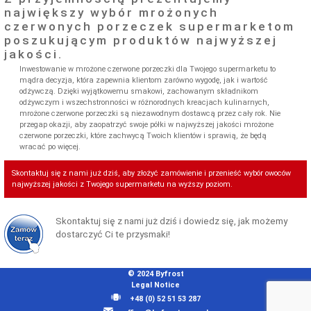
największy wybór mrożonych
czerwonych porzeczek supermarketom
poszukującym produktów najwyższej
jakości.
Inwestowanie w mrożone czerwone porzeczki dla Twojego supermarketu to
mądra decyzja, która zapewnia klientom zarówno wygodę, jak i wartość
odżywczą. Dzięki wyjątkowemu smakowi, zachowanym składnikom
odżywczym i wszechstronności w różnorodnych kreacjach kulinarnych,
mrożone czerwone porzeczki są niezawodnym dostawcą przez cały rok. Nie
przegap okazji, aby zaopatrzyć swoje półki w najwyższej jakości mrożone
czerwone porzeczki, które zachwycą Twoich klientów i sprawią, że będą
wracać po więcej.
Skontaktuj się z nami już dziś, aby złożyć zamówienie i przenieść wybór owoców
najwyższej jakości z Twojego supermarketu na wyższy poziom.
Skontaktuj się z nami już dziś i dowiedz się, jak możemy
dostarczyć Ci te przysmaki!
© 2024 Byfrost
Legal Notice
+48 (0) 52 51 53 287