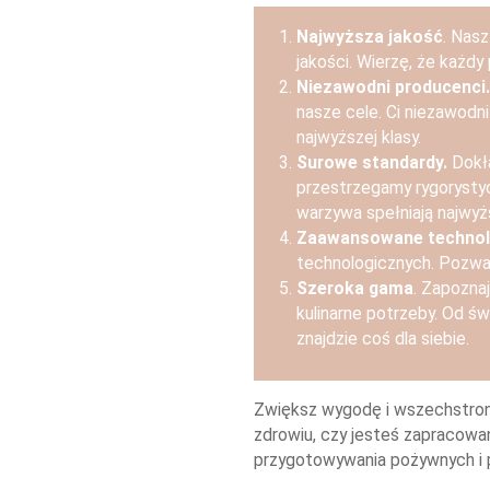
Najwyższa jakość
. Nasz
jakości. Wierzę, że każd
Niezawodni producenci.
nasze cele. Ci niezawodn
najwyższej klasy.
Surowe standardy.
Dokła
przestrzegamy rygorysty
warzywa spełniają najwyżs
Zaawansowane technol
technologicznych. Pozwal
Szeroka gama
. Zapozna
kulinarne potrzeby. Od św
znajdzie coś dla siebie.
Zwiększ wygodę i wszechstronn
zdrowiu, czy jesteś zapracowa
przygotowywania pożywnych i 