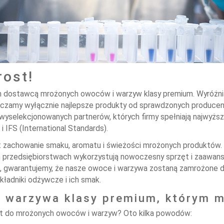
rost!
ostawcą mrożonych owoców i warzyw klasy premium. Wyróżnia n
rczamy wyłącznie najlepsze produkty od sprawdzonych producent
e wyselekcjonowanych partnerów, których firmy spełniają najwyż
 i IFS (International Standards).
st zachowanie smaku, aromatu i świeżości mrożonych produktów
h przedsiębiorstwach wykorzystują nowoczesny sprzęt i zaawan
, gwarantujemy, że nasze owoce i warzywa zostaną zamrożone 
ładniki odżywcze i ich smak.
 warzywa klasy premium, którym 
t do mrożonych owoców i warzyw? Oto kilka powodów: