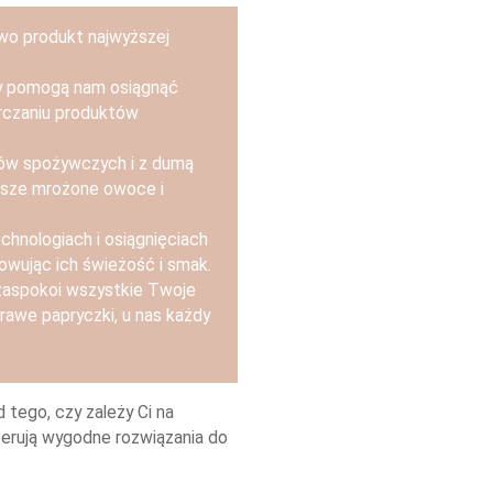
two produkt najwyższej
zy pomogą nam osiągnąć
arczaniu produktów
ów spożywczych i z dumą
asze mrożone owoce i
chnologiach i osiągnięciach
owując ich świeżość i smak.
 zaspokoi wszystkie Twoje
krawe papryczki, u nas każdy
tego, czy zależy Ci na
ferują wygodne rozwiązania do