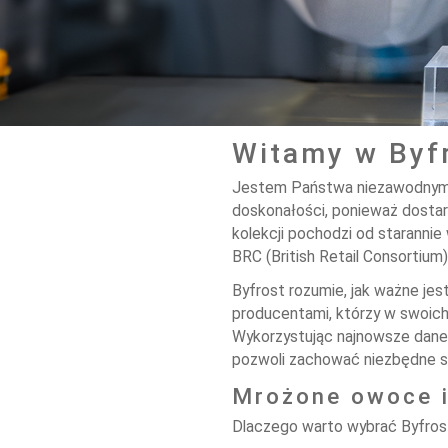
Witamy w Byf
Jestem Państwa niezawodnym d
doskonałości, ponieważ dosta
kolekcji pochodzi od staranni
BRC (British Retail Consortium)
Byfrost rozumie, jak ważne je
producentami, którzy w swoic
Wykorzystując najnowsze dane
pozwoli zachować niezbędne sk
Mrożone owoce i
Dlaczego warto wybrać Byfros