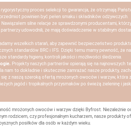
 rygorystyczny proces selekcji to gwarancja, że ​​otrzymają Pańs
y przedmiot powinien być pełen smaku i składników odżywczych.
Nawiązałem silne relacje ze sprawdzonymi producentami, któr
i partnerzy udowodnili, że mają doświadczenie w stabilnym dost
damy wszelkich starań, aby zapewnić bezpieczeństwo produkt
cznych standardów BRC i IFS. Dzięki temu mamy pewność, że n
ze standardy higieny, kontroli jakości i możliwości śledzenia.
ogie.
Projekty naszych partnerów opierają się na najnowszych te
a nam to dokładnie i skutecznie zamrażać nasze produkty, zach
j się z naszą szeroką ofertą mrożonych owoców i warzyw, która
ieżych jagód i tropikalnych przysmaków po świeżą zieleninę i jas
ość mrożonych owoców i warzyw dzięki Byfrost. Niezależnie od 
nym rodzicem, czy profesjonalnym kucharzem, nasze produkty o
pysznych posiłków dla osób w każdym wieku.